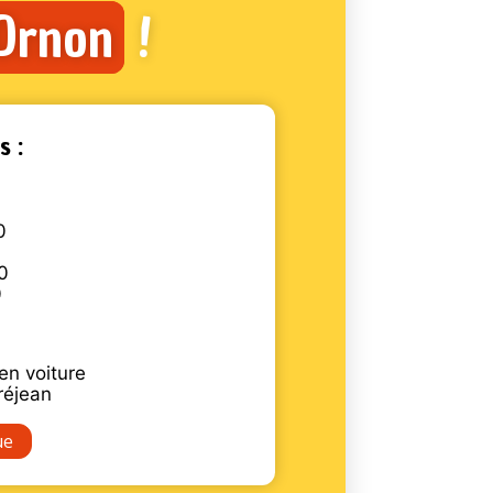
’Ornon
!
s :
0
0
0
en voiture
réjean
ue