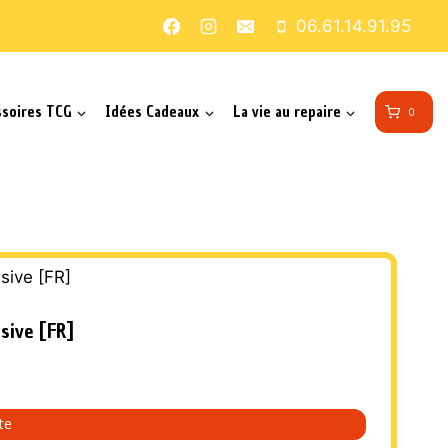
06.61.14.91.95
ssoires TCG
Idées Cadeaux
La vie au repaire
0
isive [FR]
ite