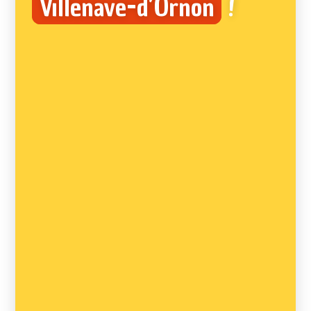
Villenave-d’Ornon
!