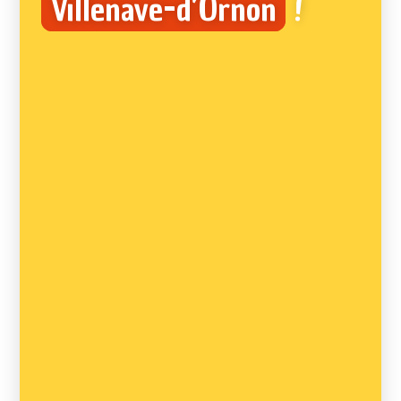
Villenave-d’Ornon
!