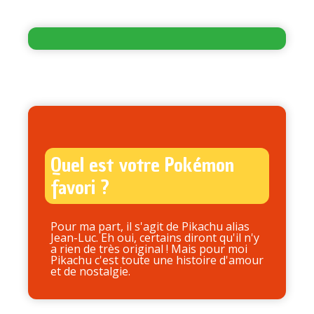
Quel est votre Pokémon
favori ?
Pour ma part, il s'agit de Pikachu alias
Jean-Luc. Eh oui, certains diront qu'il n'y
a rien de très original ! Mais pour moi
Pikachu c'est toute une histoire d'amour
et de nostalgie.