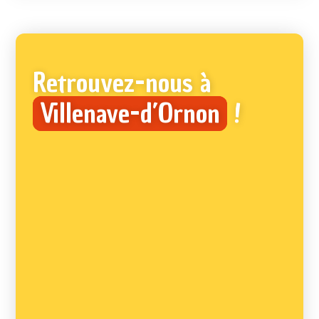
Retrouvez-nous à
Villenave-d’Ornon
!