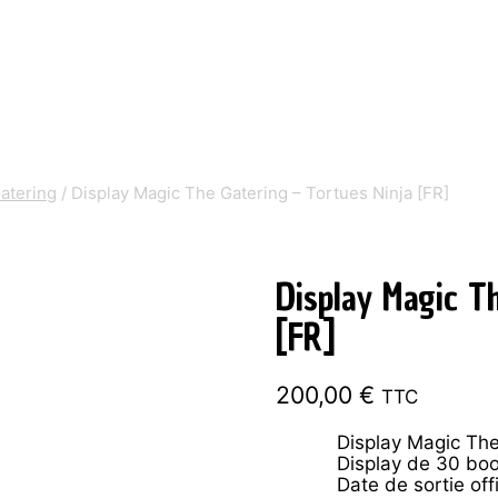
atering
/
Display Magic The Gatering – Tortues Ninja [FR]
Display Magic T
[FR]
200,00
€
TTC
Display Magic The
Display de 30 bo
Date de sortie off