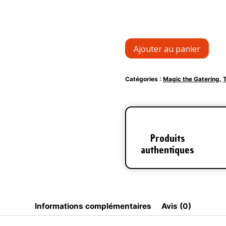
quantité
Ajouter au panier
de
Display
Magic
Catégories :
Magic the Gatering
,
The
Gatering
-
Tortues
Ninja
[FR]
Produits
authentiques
Informations complémentaires
Avis (0)