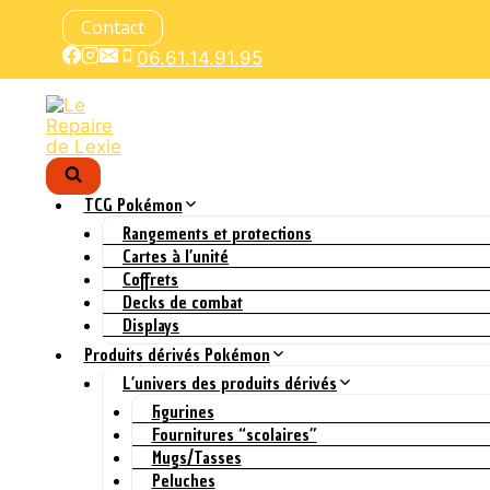
Aller
Contact
au
contenu
06.61.14.91.95
TCG Pokémon
Rangements et protections
Cartes à l’unité
Coffrets
Decks de combat
Displays
Produits dérivés Pokémon
L’univers des produits dérivés
Figurines
Fournitures “scolaires”
Mugs/Tasses
Peluches