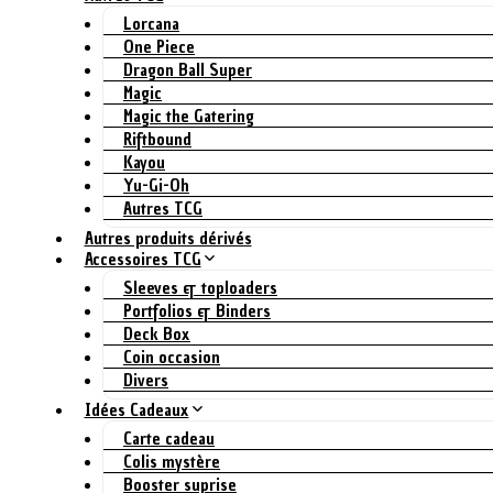
Lorcana
One Piece
Dragon Ball Super
Magic
Magic the Gatering
Riftbound
Kayou
Yu-Gi-Oh
Autres TCG
Autres produits dérivés
Accessoires TCG
Sleeves & toploaders
Portfolios & Binders
Deck Box
Coin occasion
Divers
Idées Cadeaux
Carte cadeau
Colis mystère
Booster suprise