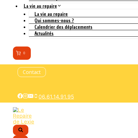
La vie au repaire
La vie au repaire
Qui sommes-nous ?
Calendrier des déplacements
Actualités
0
Contact
06.61.14.91.95