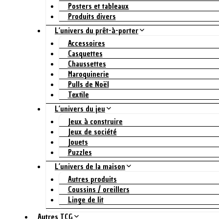
Posters et tableaux
Produits divers
L’univers du prêt-à-porter
Accessoires
Casquettes
Chaussettes
Maroquinerie
Pulls de Noël
Textile
L’univers du jeu
Jeux à construire
Jeux de société
Jouets
Puzzles
L’univers de la maison
Autres produits
Coussins / oreillers
Linge de lit
Autres TCG