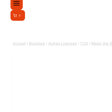
0
Accueil
/
Boutique
/
Autres Licenses
/
TCG
/
Magic the G