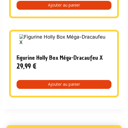
initial
actuel
Ajouter au panier
était :
est :
150,00 €.
75,00 €.
Figurine Holly Box Méga-Dracaufeu X
29,99
€
Ajouter au panier