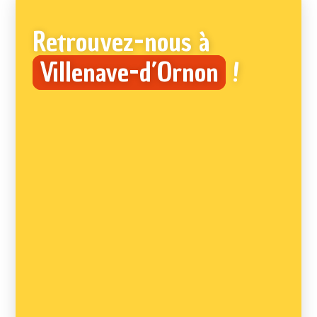
Retrouvez-nous à
Villenave-d’Ornon
!