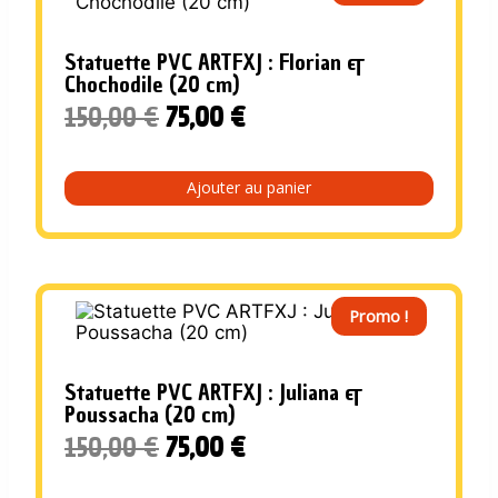
Statuette PVC ARTFXJ : Florian &
Chochodile (20 cm)
Le
Le
150,00
€
75,00
€
prix
prix
initial
actuel
Ajouter au panier
était :
est :
150,00 €.
75,00 €.
Promo !
Statuette PVC ARTFXJ : Juliana &
Poussacha (20 cm)
Le
Le
150,00
€
75,00
€
prix
prix