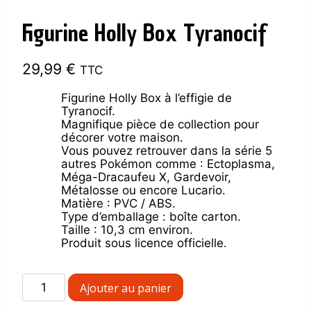
Figurine Holly Box Tyranocif
29,99
€
TTC
Figurine Holly Box à l’effigie de
Tyranocif.
Magnifique pièce de collection pour
décorer votre maison.
Vous pouvez retrouver dans la série 5
autres Pokémon comme : Ectoplasma,
Méga-Dracaufeu X, Gardevoir,
Métalosse ou encore Lucario.
Matière : PVC / ABS.
Type d’emballage : boîte carton.
Taille : 10,3 cm environ.
Produit sous licence officielle.
quantité
Ajouter au panier
de
Figurine