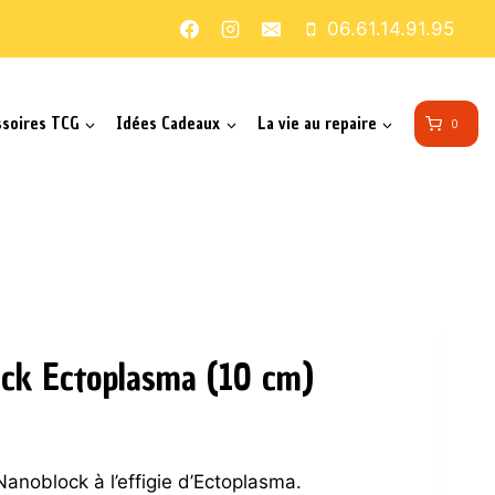
06.61.14.91.95
ssoires TCG
Idées Cadeaux
La vie au repaire
0
ock Ectoplasma (10 cm)
anoblock à l’effigie d’Ectoplasma.