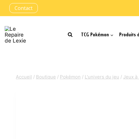
Aller
Contact
au
contenu
TCG Pokémon
Produits 
Accueil
/
Boutique
/
Pokémon
/
L'univers du jeu
/
Jeux à 