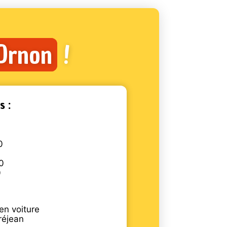
’Ornon
!
s :
0
0
0
en voiture
réjean