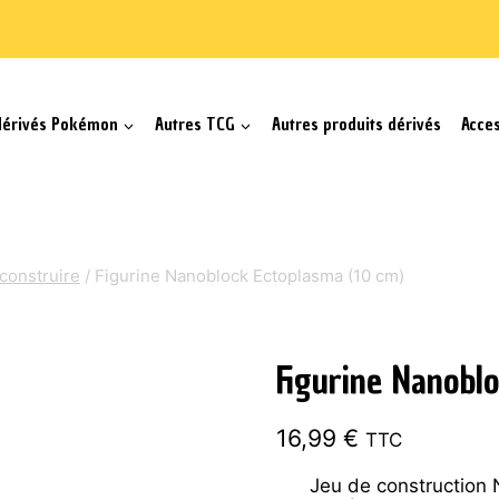
dérivés Pokémon
Autres TCG
Autres produits dérivés
Acce
construire
/
Figurine Nanoblock Ectoplasma (10 cm)
Figurine Nanobl
16,99
€
TTC
Jeu de construction N