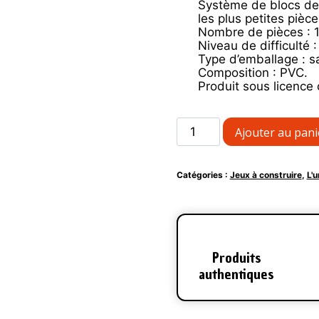
Système de blocs de 
les plus petites piè
Nombre de pièces : 
Niveau de difficulté :
Type d’emballage : s
Composition : PVC.
Produit sous licence o
quantité
Ajouter au pani
de
Figurine
Nanoblock
Catégories :
Jeux à construire
,
L'u
Ectoplasma
(10
cm)
Produits
authentiques