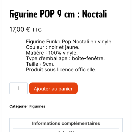
Figurine POP 9 cm : Noctali
17,00
€
TTC
Figurine Funko Pop Noctali en vinyle.
Couleur : noir et jaune.
Matière : 100% vinyle.
Type d’emballage : boîte-fenêtre.
Taille : 9cm.
Produit sous licence officielle.
quantité
Ajouter au panier
de
Figurine
POP
Catégorie :
Figurines
9
cm
:
Informations complémentaires
Noctali