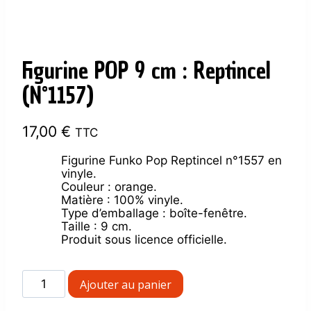
Figurine POP 9 cm : Reptincel
(N°1157)
17,00
€
TTC
Figurine Funko Pop Reptincel n°1557 en
vinyle.
Couleur : orange.
Matière : 100% vinyle.
Type d’emballage : boîte-fenêtre.
Taille : 9 cm.
Produit sous licence officielle.
quantité
Ajouter au panier
de
Figurine