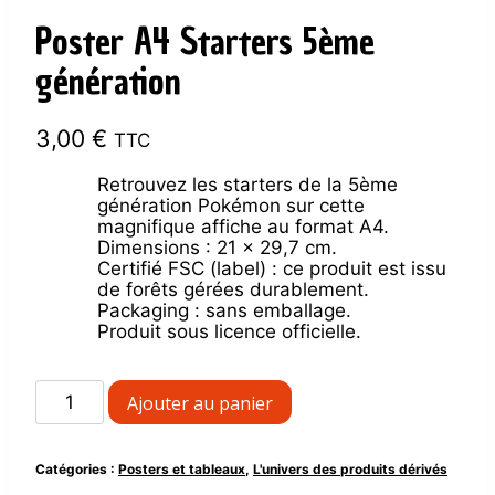
Poster A4 Starters 5ème
génération
3,00
€
TTC
Retrouvez les starters de la 5ème
génération Pokémon sur cette
magnifique affiche au format A4.
Dimensions : 21 x 29,7 cm.
Certifié FSC (label) : ce produit est issu
de forêts gérées durablement.
Packaging : sans emballage.
Produit sous licence officielle.
quantité
Ajouter au panier
de
Poster
A4
Catégories :
Posters et tableaux
,
L'univers des produits dérivés
Starters
5ème