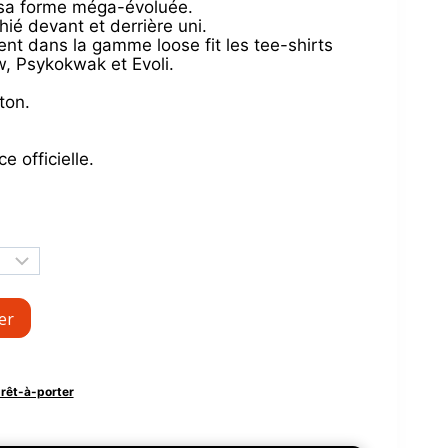
sa forme méga-évoluée.
hié devant et derrière uni.
nt dans la gamme loose fit les tee-shirts
w, Psykokwak et Evoli.
ton.
e officielle.
er
prêt-à-porter