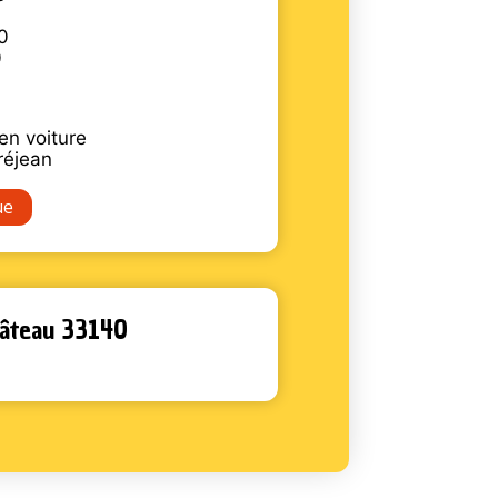
0
0
en voiture
réjean
ue
Château 33140