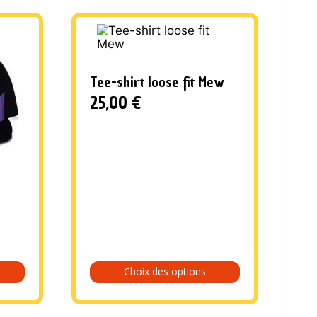
Tee-shirt loose fit Mew
25,00
€
Choix des options
Ce
produit
a