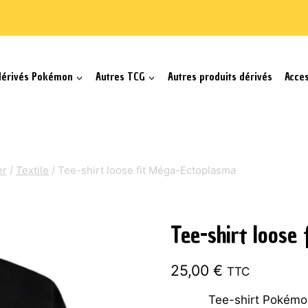
dérivés Pokémon
Autres TCG
Autres produits dérivés
Acce
er
/
Textile
/
Tee-shirt loose fit Méga-Ectoplasma
Tee-shirt loose
25,00
€
TTC
Tee-shirt Pokémon