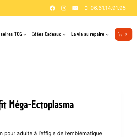
06.61.14.91.95
ssoires TCG
Idées Cadeaux
La vie au repaire
0
 fit Méga-Ectoplasma
 pour adulte à l’effigie de l’emblématique