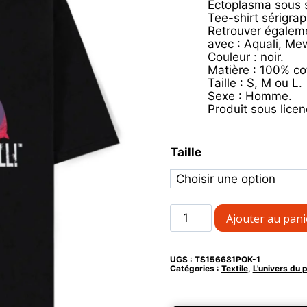
Ectoplasma sous 
Tee-shirt sérigrap
Retrouver égaleme
avec : Aquali, Me
Couleur : noir.
Matière : 100% co
Taille : S, M ou L.
Sexe : Homme.
Produit sous licenc
Taille
quantité
Ajouter au pani
de
Tee-
shirt
UGS :
TS156681POK-1
loose
Catégories :
Textile
,
L'univers du 
fit
Méga-
Ectoplasma