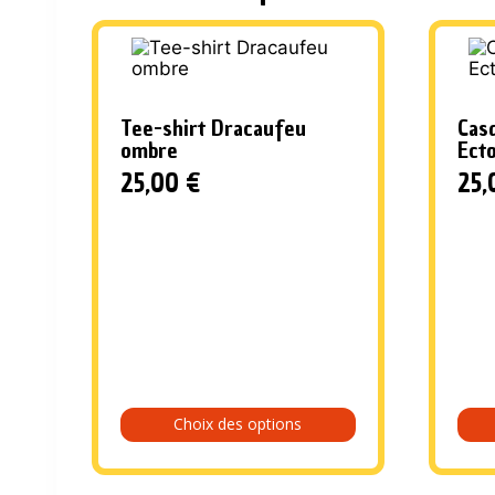
Tee-shirt Dracaufeu
Cas
ombre
Ect
25,00
€
25
Choix des options
Ce
produit
a