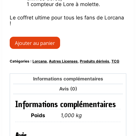
1 compteur de Lore à molette.
Le coffret ultime pour tous les fans de Lorcana
!
quantité
Ajouter au panier
de
Trove
Pack
Catégories :
Lorcana
,
Autres Licenses
,
Produits dérivés
,
TCG
Contrées
Inconnues
-
Informations complémentaires
Chapitre
12
Avis (0)
Lorcana
[FR]
Informations complémentaires
Poids
1,000 kg
Avis