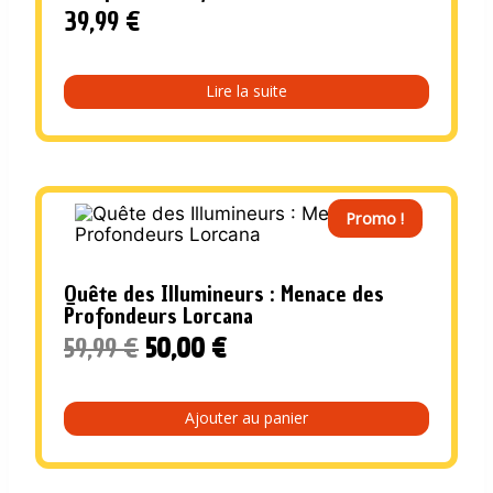
39,99
€
Lire la suite
Promo !
Quête des Illumineurs : Menace des
Profondeurs Lorcana
Le
Le
59,99
€
50,00
€
prix
prix
initial
actuel
Ajouter au panier
était :
est :
59,99 €.
50,00 €.