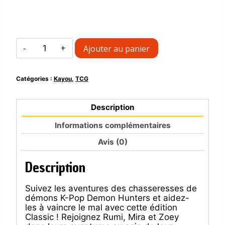
quantité
Ajouter au panier
de
Display
KPOP
Catégories :
Kayou
,
TCG
Demon
Hunter
DH
Description
classic
-
Informations complémentaires
Kayou
[FR]
Avis (0)
Description
Suivez les aventures des chasseresses de
démons K-Pop Demon Hunters et aidez-
les à vaincre le mal avec cette édition
Classic ! Rejoignez Rumi, Mira et Zoey